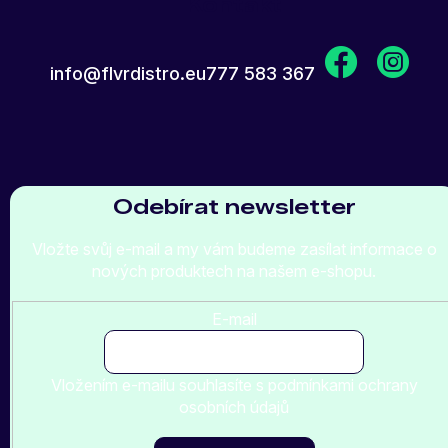
Kontakt
info
@
flvrdistro.eu
777 583 367
Odebírat newsletter
Vložte svůj e-mail a my vám budeme zasílat informace o
nových produktech na našem e-shopu.
E-mail
Vložením e-mailu souhlasíte s
podmínkami ochrany
osobních údajů