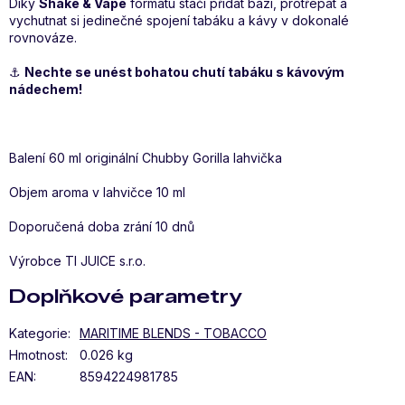
Díky
Shake & Vape
formátu stačí přidat bázi, protřepat a
vychutnat si jedinečné spojení tabáku a kávy v dokonalé
rovnováze.
⚓
Nechte se unést bohatou chutí tabáku s kávovým
nádechem!
Balení 60 ml originální Chubby Gorilla lahvička
Objem aroma v lahvičce 10 ml
Doporučená doba zrání 10 dnů
Výrobce TI JUICE s.r.o.
Doplňkové parametry
Kategorie
:
MARITIME BLENDS - TOBACCO
Hmotnost
:
0.026 kg
EAN
:
8594224981785