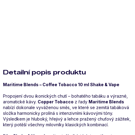
Detailní informace
Zeptat se
Hlídat
Sdílet
Detailní popis produktu
Maritime Blends – Coffee Tobacco 10 ml Shake & Vape
Propojení dvou ikonických chutí – bohatého tabáku a výrazné,
aromatické kávy.
Copper Tobacco
z řady
Maritime Blends
nabízí dokonale vyváženou směs, ve které se zemitá tabáková
složka harmonicky prolíná s intenzivními kávovými tóny.
Výsledkem je hluboký, hřejivý a lehce pražený chuťový zážitek,
který potěší všechny milovníky klasických kombinací.