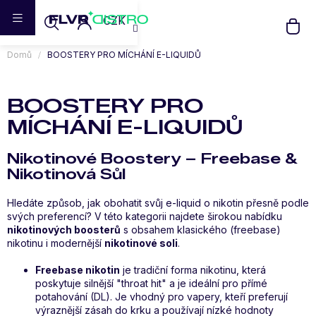
Přejít
CZK
na
obsah
Domů
BOOSTERY PRO MÍCHÁNÍ E-LIQUIDŮ
BOOSTERY PRO
MÍCHÁNÍ E-LIQUIDŮ
Nikotinové Boostery – Freebase &
Nikotinová Sůl
Hledáte způsob, jak obohatit svůj e-liquid o nikotin přesně podle
svých preferencí? V této kategorii najdete širokou nabídku
nikotinových boosterů
s obsahem klasického (freebase)
nikotinu i modernější
nikotinové soli
.
Freebase nikotin
je tradiční forma nikotinu, která
poskytuje silnější "throat hit" a je ideální pro přímé
potahování (DL). Je vhodný pro vapery, kteří preferují
výraznější zásah do krku a používají nízké hodnoty