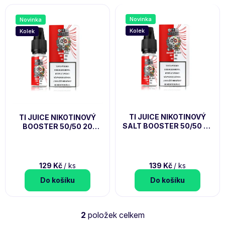
Í
K
P
T
Novinka
Novinka
R
Ů
Kolek
Kolek
O
D
U
K
T
Ů
TI JUICE NIKOTINOVÝ
TI JUICE NIKOTINOVÝ
SALT BOOSTER 50/50 20
BOOSTER 50/50 20
MG/ML
MG/ML
129 Kč
/ ks
139 Kč
/ ks
Do košíku
Do košíku
2
položek celkem