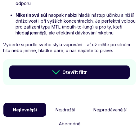
odporu.
Nikotinová sůl
naopak nabízí hladší nástup účinku a nižší
dráždivost i při vyšších koncentracích. Je perfektní volbou
pro zařízení typu MTL (mouth-to-lung) a pro ty, kteří
hledají jemnější, ale efektivní dávkování nikotinu.
Vyberte si podle svého stylu vapování – ať už míříte po silném
hitu nebo jemné, hladké páře, u nás najdete to pravé.
V
Ý
Otevřít filtr
P
I
S
Ř
P
A
R
Nejlevnější
Nejdražší
Nejprodávanější
Z
O
E
Abecedně
D
N
U