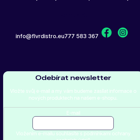
Kontakt
info
@
flvrdistro.eu
777 583 367
Odebírat newsletter
Vložte svůj e-mail a my vám budeme zasílat informace o
nových produktech na našem e-shopu.
E-mail
Vložením e-mailu souhlasíte s
podmínkami ochrany