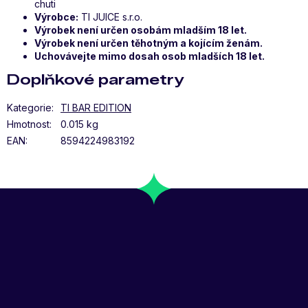
chuti
Výrobce:
TI JUICE s.r.o.
Výrobek není určen osobám mladším 18 let.
Výrobek není určen těhotným a kojícím ženám.
Uchovávejte mimo dosah osob mladších 18 let.
Doplňkové parametry
Kategorie
:
TI BAR EDITION
Hmotnost
:
0.015 kg
EAN
:
8594224983192
Z
Á
P
A
T
Í