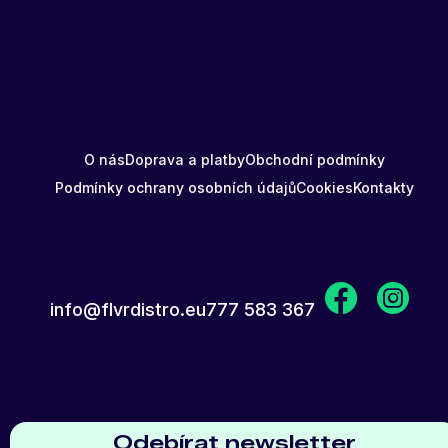
Informace pro vás
O nás
Doprava a platby
Obchodní podmínky
Podmínky ochrany osobních údajů
Cookies
Kontakty
Kontakt
info
@
flvrdistro.eu
777 583 367
Odebírat newsletter