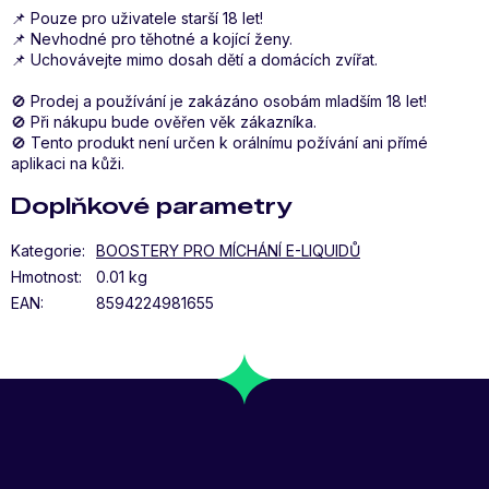
📌 Pouze pro uživatele starší 18 let!
📌 Nevhodné pro těhotné a kojící ženy.
📌 Uchovávejte mimo dosah dětí a domácích zvířat.
🚫 Prodej a používání je zakázáno osobám mladším 18 let!
🚫 Při nákupu bude ověřen věk zákazníka.
🚫 Tento produkt není určen k orálnímu požívání ani přímé
aplikaci na kůži.
Doplňkové parametry
Kategorie
:
BOOSTERY PRO MÍCHÁNÍ E-LIQUIDŮ
Hmotnost
:
0.01 kg
EAN
:
8594224981655
Z
Á
P
A