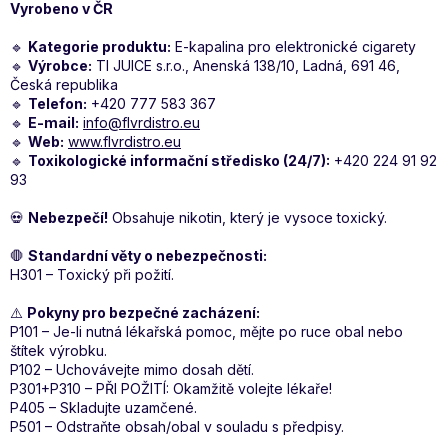
Vyrobeno v ČR
🔹
Kategorie produktu:
E-kapalina pro elektronické cigarety
🔹
Výrobce:
TI JUICE s.r.o., Anenská 138/10, Ladná, 691 46,
Česká republika
🔹
Telefon:
+420 777 583 367
🔹
E-mail:
info@flvrdistro.eu
🔹
Web:
www.flvrdistro.eu
🔹
Toxikologické informační středisko (24/7):
+420 224 91 92
93
💀
Nebezpečí!
Obsahuje nikotin, který je vysoce toxický.
🛑
Standardní věty o nebezpečnosti:
H301 – Toxický při požití.
⚠️
Pokyny pro bezpečné zacházení:
P101 – Je-li nutná lékařská pomoc, mějte po ruce obal nebo
štítek výrobku.
P102 – Uchovávejte mimo dosah dětí.
P301+P310 – PŘI POŽITÍ: Okamžitě volejte lékaře!
P405 – Skladujte uzamčené.
P501 – Odstraňte obsah/obal v souladu s předpisy.