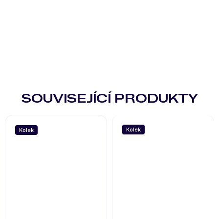
Detailní informace
Zeptat se
Hlídat
Sdílet
SOUVISEJÍCÍ PRODUKTY
Kolek
Kolek