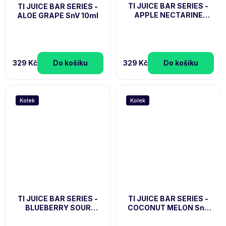
TI JUICE BAR SERIES -
TI JUICE BAR SERIES -
APPLE NECTARINE
ALOE GRAPE SnV 10ml
PEACH SnV 10ml
329 Kč
Do košíku
329 Kč
Do košíku
Kolek
Kolek
TI JUICE BAR SERIES -
TI JUICE BAR SERIES -
BLUEBERRY SOUR
COCONUT MELON SnV
RASPBERRY SnV 10ml
10ml