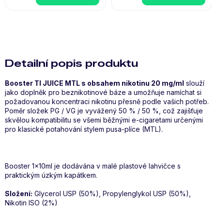
Detailní popis produktu
Booster TI JUICE MTL s obsahem nikotinu 20 mg/ml
slouží
jako doplněk pro beznikotinové báze a umožňuje namíchat si
požadovanou koncentraci nikotinu přesně podle vašich potřeb.
Poměr složek PG / VG je vyvážený 50 % / 50 %, což zajišťuje
skvělou kompatibilitu se všemi běžnými e-cigaretami určenými
pro klasické potahování stylem pusa-plíce (MTL).
Booster 1x10ml je dodávána v malé plastové lahvičce s
praktickým úzkým kapátkem.
Složení:
Glycerol USP (50%), Propylenglykol USP (50%),
Nikotin ISO (2%)