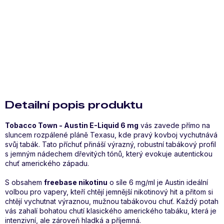
Zeptat se
Hlídat
Sdílet
Detailní popis produktu
Tobacco Town - Austin E-Liquid 6 mg
vás zavede přímo na
sluncem rozpálené pláně Texasu, kde pravý kovboj vychutnává
svůj tabák. Tato příchuť přináší výrazný, robustní tabákový profil
s jemným nádechem dřevitých tónů, který evokuje autentickou
chuť amerického západu.
S obsahem
freebase nikotinu
o síle 6 mg/ml je Austin ideální
volbou pro vapery, kteří chtějí jemnější nikotinový hit a přitom si
chtějí vychutnat výraznou, mužnou tabákovou chuť. Každý potah
vás zahalí bohatou chutí klasického amerického tabáku, která je
intenzivní, ale zároveň hladká a příjemná.