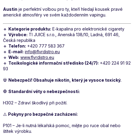
Austin
je perfektní volbou pro ty, kteří hledají kousek pravé
americké atmosféry ve svém každodenním vapingu.
🔹
Kategorie produktu:
E-kapalina pro elektronické cigarety
🔹
Výrobce:
TI JUICE s.r.o., Anenská 138/10, Ladná, 691 46,
Česká republika
🔹
Telefon:
+420 777 583 367
🔹
E-mail:
info@flvrdistro.eu
🔹
Web:
www.flvrdistro.eu
🔹
Toxikologické informační středisko (24/7):
+420 224 91 92
93
💀
Nebezpečí! Obsahuje nikotin, který je vysoce toxický.
🛑
Standardní věty o nebezpečnosti:
H302 – Zdraví škodlivý při požití.
⚠️
Pokyny pro bezpečné zacházení:
P101 – Je-li nutná lékařská pomoc, mějte po ruce obal nebo
štítek výrobku.