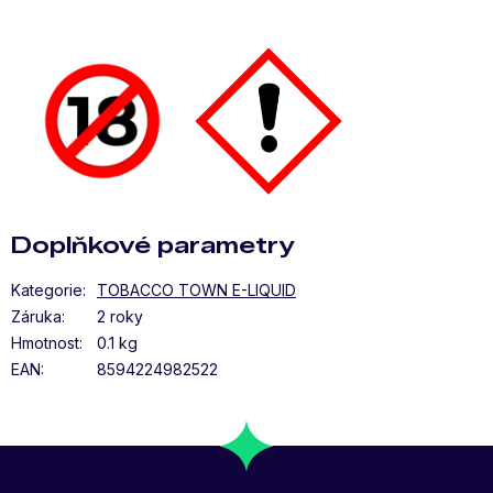
Doplňkové parametry
Kategorie
:
TOBACCO TOWN E-LIQUID
Záruka
:
2 roky
Hmotnost
:
0.1 kg
EAN
:
8594224982522
Z
Á