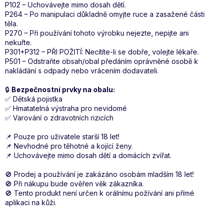
P102 – Uchovávejte mimo dosah dětí.
P264 – Po manipulaci důkladně omyjte ruce a zasažené části
těla.
P270 – Při používání tohoto výrobku nejezte, nepijte ani
nekuřte.
P301+P312 – PŘI POŽITÍ: Necítíte-li se dobře, volejte lékaře.
P501 – Odstraňte obsah/obal předáním oprávněné osobě k
nakládání s odpady nebo vrácením dodavateli.
🔒
Bezpečnostní prvky na obalu:
✅ Dětská pojistka
✅ Hmatatelná výstraha pro nevidomé
✅ Varování o zdravotních rizicích
📌 Pouze pro uživatele starší 18 let!
📌 Nevhodné pro těhotné a kojící ženy.
📌 Uchovávejte mimo dosah dětí a domácích zvířat.
🚫 Prodej a používání je zakázáno osobám mladším 18 let!
🚫 Při nákupu bude ověřen věk zákazníka.
🚫 Tento produkt není určen k orálnímu požívání ani přímé
aplikaci na kůži.