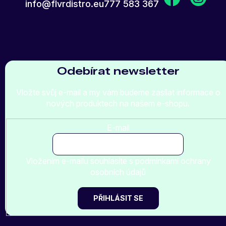
info
@
flvrdistro.eu
777 583 367
Odebírat newsletter
Vložte svůj e-mail a my vám budeme zasílat informace o
nových produktech na našem e-shopu.
E-mail
Vložením e-mailu souhlasíte s
podmínkami ochrany
osobních údajů
PŘIHLÁSIT SE