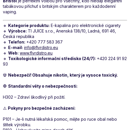
Bristol
je perfektní volbou pro všechny, kdo hledají elegantní
tabákovou příchuť s britským charakterem pro každodenní
vaping.
🔹
Kategorie produktu:
E-kapalina pro elektronické cigarety
🔹
Výrobce:
TI JUICE s.r.o., Anenská 138/10, Ladná, 691 46,
Česká republika
🔹
Telefon:
+420 777 583 367
🔹
E-mail:
info@flvrdistro.eu
🔹
Web:
www.flvrdistro.eu
🔹
Toxikologické informační středisko (24/7):
+420 224 91 92
93
💀
Nebezpečí! Obsahuje nikotin, který je vysoce toxický.
🛑
Standardní věty o nebezpečnosti:
H302 – Zdraví škodlivý při požití.
⚠️
Pokyny pro bezpečné zacházení:
P101 – Je-li nutná lékařská pomoc, mějte po ruce obal nebo
štítek výrobku.