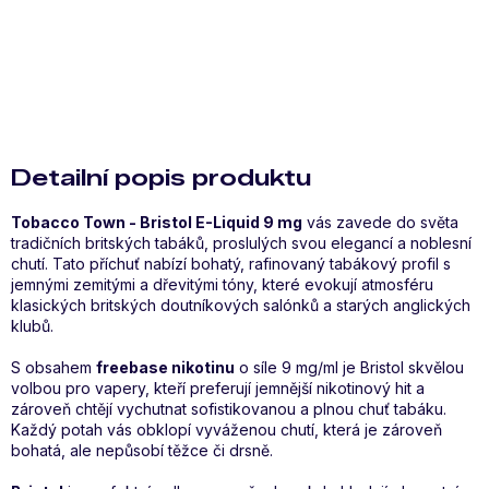
Zeptat se
Hlídat
Sdílet
Detailní popis produktu
Tobacco Town - Bristol E-Liquid 9 mg
vás zavede do světa
tradičních britských tabáků, proslulých svou elegancí a noblesní
chutí. Tato příchuť nabízí bohatý, rafinovaný tabákový profil s
jemnými zemitými a dřevitými tóny, které evokují atmosféru
klasických britských doutníkových salónků a starých anglických
klubů.
S obsahem
freebase nikotinu
o síle 9 mg/ml je Bristol skvělou
volbou pro vapery, kteří preferují jemnější nikotinový hit a
zároveň chtějí vychutnat sofistikovanou a plnou chuť tabáku.
Každý potah vás obklopí vyváženou chutí, která je zároveň
bohatá, ale nepůsobí těžce či drsně.