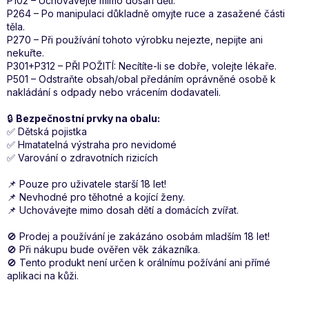
P102 – Uchovávejte mimo dosah dětí.
P264 – Po manipulaci důkladně omyjte ruce a zasažené části
těla.
P270 – Při používání tohoto výrobku nejezte, nepijte ani
nekuřte.
P301+P312 – PŘI POŽITÍ: Necítíte-li se dobře, volejte lékaře.
P501 – Odstraňte obsah/obal předáním oprávněné osobě k
nakládání s odpady nebo vrácením dodavateli.
🔒
Bezpečnostní prvky na obalu:
✅ Dětská pojistka
✅ Hmatatelná výstraha pro nevidomé
✅ Varování o zdravotních rizicích
📌 Pouze pro uživatele starší 18 let!
📌 Nevhodné pro těhotné a kojící ženy.
📌 Uchovávejte mimo dosah dětí a domácích zvířat.
🚫 Prodej a používání je zakázáno osobám mladším 18 let!
🚫 Při nákupu bude ověřen věk zákazníka.
🚫 Tento produkt není určen k orálnímu požívání ani přímé
aplikaci na kůži.