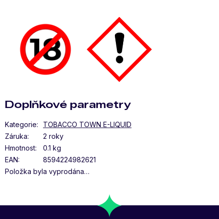
Doplňkové parametry
Kategorie
:
TOBACCO TOWN E-LIQUID
Záruka
:
2 roky
Hmotnost
:
0.1 kg
EAN
:
8594224982621
Položka byla vyprodána…
Z