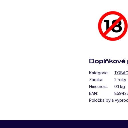
Doplňkové 
Kategorie
:
TOBAC
Záruka
:
2 roky
Hmotnost
:
0.1 kg
EAN
:
85942
Položka byla vypro
Z