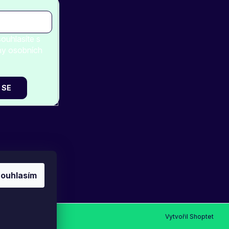
ouhlasíte s
ny osobních
 SE
ouhlasím
Vytvořil Shoptet