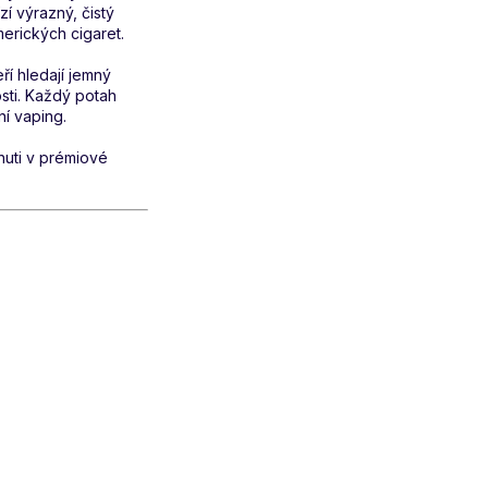
í výrazný, čistý
merických cigaret.
ří hledají jemný
osti. Každý potah
ní vaping.
huti v prémiové