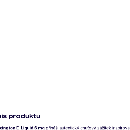
pis produktu
xington E-Liquid 6 mg
přináší autentický chuťový zážitek inspirov