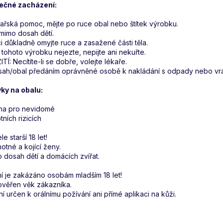
ečné zacházení:
ékařská pomoc, mějte po ruce obal nebo štítek výrobku.
mimo dosah dětí.
 důkladně omyjte ruce a zasažené části těla.
 tohoto výrobku nejezte, nepijte ani nekuřte.
Í: Necítíte-li se dobře, volejte lékaře.
sah/obal předáním oprávněné osobě k nakládání s odpady nebo vrá
ky na obalu:
aha pro nevidomé
ních rizicích
e starší 18 let!
tné a kojící ženy.
 dosah dětí a domácích zvířat.
ní je zakázáno osobám mladším 18 let!
ověřen věk zákazníka.
í určen k orálnímu požívání ani přímé aplikaci na kůži.