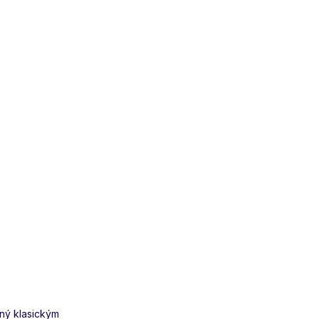
Tisk
Zeptat se
Hlídat
Sdílet
aný klasickým