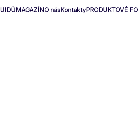
QUIDŮ
MAGAZÍN
O nás
Kontakty
PRODUKTOVÉ FO
1810
tupné