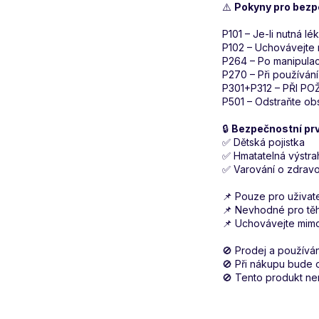
⚠️
Pokyny pro bezp
P101 – Je-li nutná l
P102 – Uchovávejte 
P264 – Po manipulaci
P270 – Při používání
P301+P312 – PŘI POŽIT
P501 – Odstraňte ob
🔒
Bezpečnostní prv
✅ Dětská pojistka
✅ Hmatatelná výstr
✅ Varování o zdravot
📌 Pouze pro uživatel
📌 Nevhodné pro těho
📌 Uchovávejte mimo
🚫 Prodej a používá
🚫 Při nákupu bude 
🚫 Tento produkt nen