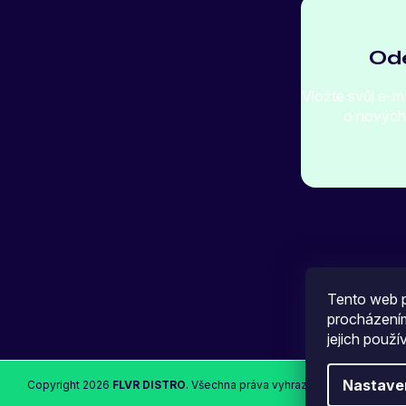
Ode
Vložte svůj e-m
o nových
Tento web p
procházením
jejich použí
Nastave
Copyright 2026
FLVR DISTRO
. Všechna práva vyhrazena.
Upravit nasta