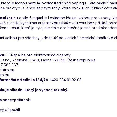
terý je ikonou mezi milovníky tradičního vapingu. Tato příchuť nabíz
mně dřevitými a lehce zemitými tóny, které evokují chuť klasických a
e nikotinu
o síle 6 mg/ml je Lexington ideální volbou pro vapery, kte
oveň si chtějí vychutnat autentickou tabákovou chuť bez přílišné ostr
ženou chuť, která je sytá, ale stále dostatečně jemná pro každoden
tní volbou pro všechny, kdo touží po klasické americké tabákové c
ktu:
E-kapalina pro elektronické cigarety
 s.r.o., Anenská 138/10, Ladná, 691 46, Česká republika
7 583 367
distro.eu
tro.eu
formační středisko (24/7):
+420 224 91 92 93
uje nikotin, který je vysoce toxický.
 o nebezpečnosti:
ý při požití.