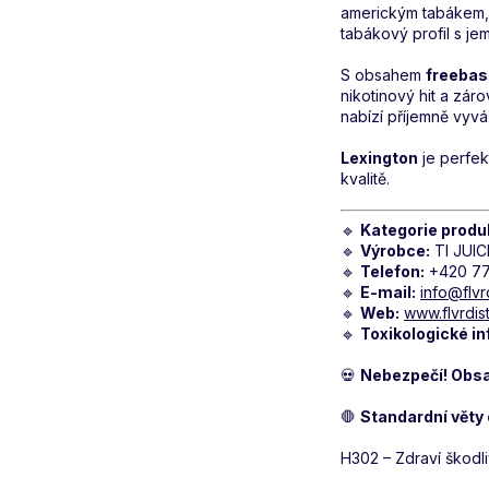
americkým tabákem, k
tabákový profil s je
S obsahem
freebas
nikotinový hit a zár
nabízí příjemně vyvá
Lexington
je perfek
kvalitě.
🔹
Kategorie produ
🔹
Výrobce:
TI JUICE
🔹
Telefon:
+420 77
🔹
E-mail:
info@flvr
🔹
Web:
www.flvrdis
🔹
Toxikologické in
💀
Nebezpečí! Obsah
🛑
Standardní věty
H302 – Zdraví škodliv