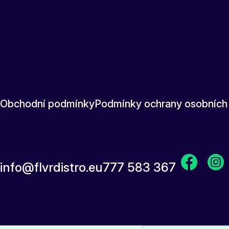
Informace pro vás
Obchodní podmínky
Podmínky ochrany osobních
Kontakt
info
@
flvrdistro.eu
777 583 367