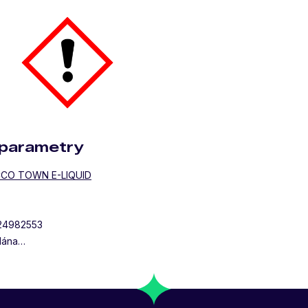
parametry
CO TOWN E-LIQUID
24982553
dána…