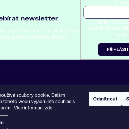
E-mail
bírat newsletter
Vložením e-mailu s
podmínkami ochra
ail a my vám budeme zasílat informace
údajů
 produktech na našem e-shopu.
PŘIHLÁSIT
oužívá soubory cookie. Dalším
Odmítnout
S
Náš facebook
Náš instagram
 tohoto webu vyjadřujete souhlas s
váním.. Více informací
zde
.
ní
vení cookies