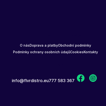
Informace pro vás
O nás
Doprava a platby
Obchodní podmínky
Podmínky ochrany osobních údajů
Cookies
Kontakty
Kontakt
info
@
flvrdistro.eu
777 583 367