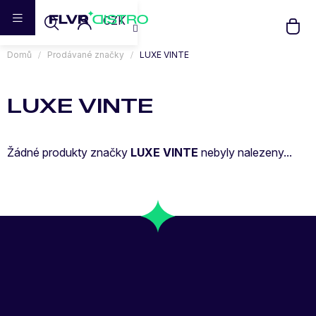
Přejít
CZK
na
obsah
Domů
Prodávané značky
LUXE VINTE
LUXE VINTE
Žádné produkty značky
LUXE VINTE
nebyly nalezeny...
Z
Á
P
A
T
Í