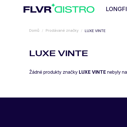
Přejít
LONGFI
na
obsah
Domů
Prodávané značky
LUXE VINTE
LUXE VINTE
Žádné produkty značky
LUXE VINTE
nebyly nal
Z
Á
P
A