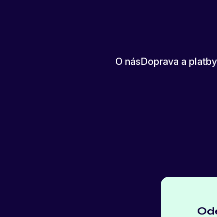
T
Í
O nás
Doprava a platby
Ode