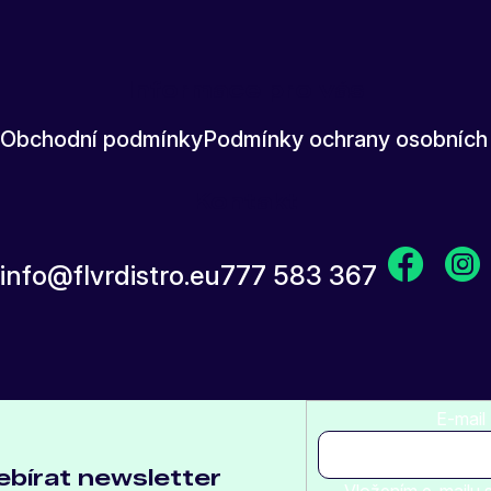
Informace pro vás
Obchodní podmínky
Podmínky ochrany osobních
Kontakt
info
@
flvrdistro.eu
777 583 367
E-mail
bírat newsletter